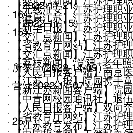
（2022-11-21）
【无线淮安】江苏护理职
16）
【健康江苏】江苏护理职业学
（2022-11-15）
【新华日报】江苏护理职业学院
15）
【交汇点新闻】江苏护理职业
【省教育厅网站】江苏护理职
【交汇点新闻】江苏护理职业
【荔枝新闻】“党建+老年照护”
所养”（2022-11-09）
【人民日报客户端】南京
【江苏工人报】院园携手童行 
营（2022-11-07）
【新江苏新闻客户端】院园携手
【中青网校园通讯社】退伍大
【人民日报客户端】双向奔赴
【省教育厅网站】江苏护理职
25）
【江苏教育发布】江苏护理职业