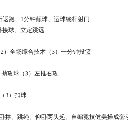
米折返跑、1分钟颠球、运球绕杆射门
扑接球、立定跳远
（2）全场综合技术（3）一分钟投篮
）自抛攻球（3）左推右攻
（3）扣球
卧撑、跳绳、仰卧两头起、自编竞技健美操成套