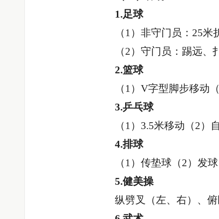
1.足球
（
1）非守门员：25
（
2）守门员：踢远、
2.篮球
（
1）V字型脚步移动
3.乒乓球
（
1）3.5米移动（2
4.排球
（
1）传垫球（2）发球
5.健美操
纵劈叉（左、右）、俯
6.武术