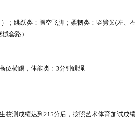
右）；跳跃类：腾空飞脚；柔韧类：竖劈叉(左、
器械套路）
高位横踢，体能类：
3分钟跳绳
生校测成绩达到
215分后，按照艺术体育加试成