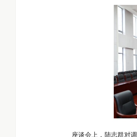
座谈会上，
陆志群
对