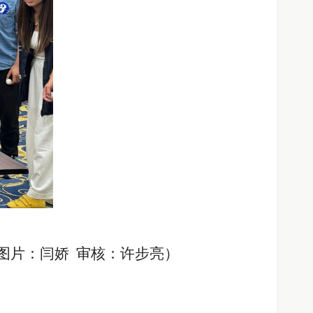
图片：闫娇
审核：许步亮
）