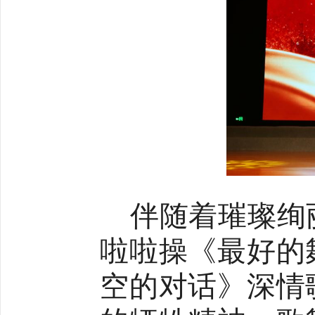
伴随着璀璨绚
啦啦操《最好的
空的对话》深情