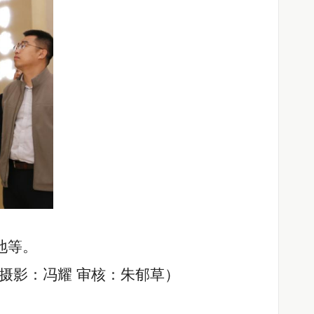
地
等
。
）
摄影：冯耀
审核：朱郁草