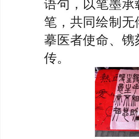
语句，以笔墨承
笔，共同绘制无
摹医者使命、镌
传。