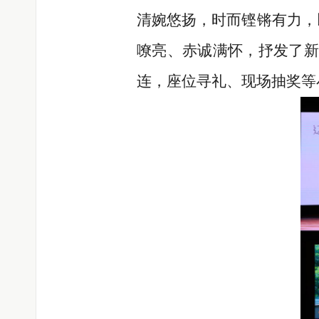
清婉悠扬，时而铿锵有力，
嘹亮、赤诚满怀，抒发了新
连，座位寻礼、现场抽奖等