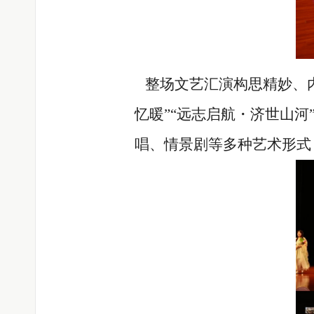
整场文艺汇演构思精妙、内
忆暖”“远志启航・济世山
唱、情景剧等多种艺术形式