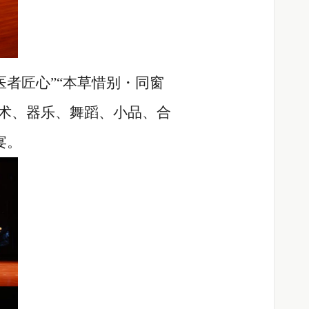
者匠心”“本草惜别・同窗
武术、器乐、舞蹈、小品、合
宴。