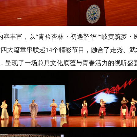
容丰富，以“青衿杏林・初遇韶华”“岐黄筑梦・医
河”四大篇章串联起14个精彩节目，融合了走秀、
，呈现了一场兼具文化底蕴与青春活力的视听盛