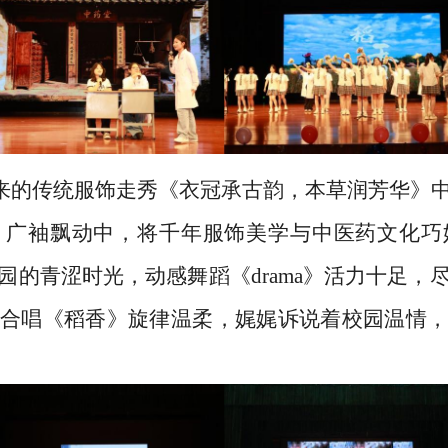
的传统服饰走秀《衣冠承古韵，本草润芳华》中
，广袖飘动中，将千年服饰美学与中医药文化巧
园的青涩时光，动感舞蹈《drama》活力十足，
合唱《稻香》旋律温柔，娓娓诉说着校园温情，