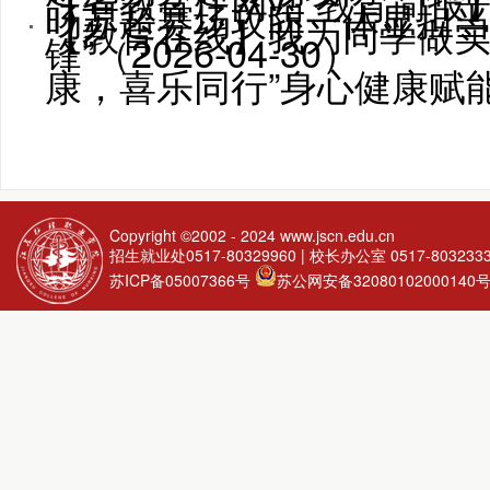
【省教育厅网站 教育简报】
旸苏超赛场攻防一体显担当（20
【教育在线】我为同学做实
锋”（2026-04-30）
康，喜乐同行”身心健康赋能...
Copyright ©2002 - 2024
www.jscn.edu.cn
招生就业处0517-80329960 | 校长办公室 0517-803233
苏ICP备05007366号
苏公网安备32080102000140