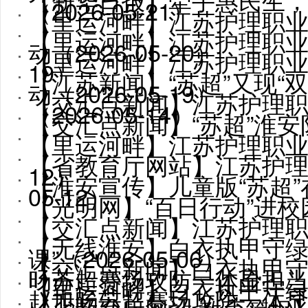
（2026-05-21）
【里运河畔】江苏护理职
【里运河畔】江苏护理职业学
动（2026-05-20）
【里运河畔】江苏护理职
19）
【江苏新闻】“苏超”又现“
动（2026-05-19）
【交汇点新闻】江苏护理职院护
（2026-05-14）
【交汇点新闻】“苏超”淮安队
【里运河畔】江苏护理职业学
【省教育厅网站】江苏护理职
12）
【淮安宣传】儿童版“苏超”在
05-12）
【光明网】“百日行动”进校园 
【交汇点新闻】江苏护理职
【无线淮安】白衣执甲守绿
课”（2026-05-06）
【交汇点新闻】白衣执甲守
旸苏超赛场攻防一体显担当（20
【里运河畔】白衣执甲守绿
赵旭旸苏超赛场攻防一体显担当