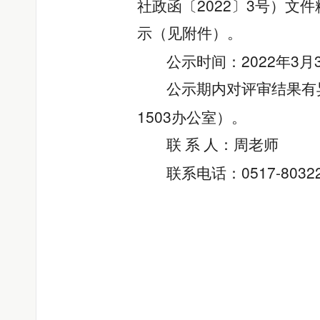
2022
3
社政函〔
〕
号）文件
示（见附件）。
2022
3
公示时间：
年
月
公示期内对评审结果有
1503
办公室）。
联 系 人：周老师
0517-8032
联系电话：