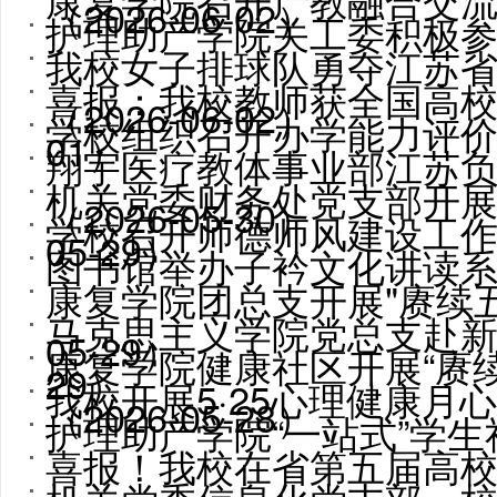
（2026-06-02）
护理助产学院关工委积极参加2
我校女子排球队勇夺江苏
喜报：我校教师获全国高校思
（2026-06-02）
学校组织召开办学能力评价学习
01）
翔宇医疗教体事业部江苏
机关党委财务处党支部开展“
（2026-05-30）
学校召开师德师风建设工作推进
05-29）
图书馆举办子衿文化讲读系列第
康复学院团总支开展"赓续五
马克思主义学院党总支赴新四
05-29）
康复学院健康社区开展“赓续
29）
我校开展5·25心理健康月心理
（2026-05-28）
护理助产学院“一站式”学生社
喜报！我校在省第五届高校心