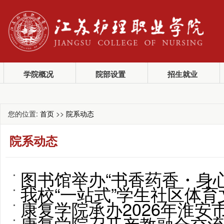
学院概况
院部设置
招生就业
您的位置:
首页
>>
院系动态
院系动态
图书馆举办“书香药香・身心共
​我校“一站式”学生社区体育文
康复学院承办2026年淮
康复学院召开产教融合交流会（