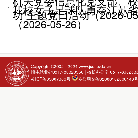
机关党委信息化党支部、校
我校女子足球队勇夺江苏
功”主题党日活动（2026-05
（2026-05-26）
Copyright ©2002 - 2024
www.jscn.edu.cn
招生就业处0517-80329960 | 校长办公室 0517-803233
苏ICP备05007366号
苏公网安备32080102000140